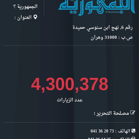
الجمهورية ؟
العنوان :
رقم 6, نهج ابن سنوسي حميدة
ص.ب : 31000 وهران
4,821,630
عدد الزيارات
مصلحة التحرير :
الهاتف : 73 20 36 041