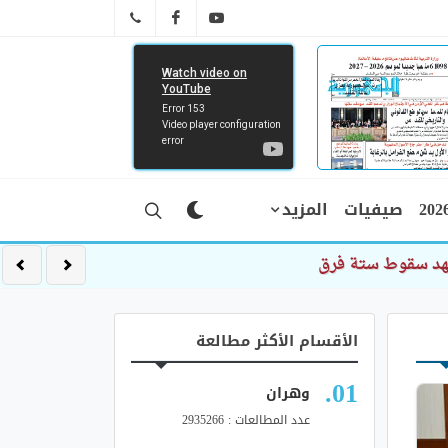
FB
YT
041 29 66 89
صيفيات
المزيد
شهد سقوط ستة فرق
الأقسام الأكثر مطالعة
وهران
عدد المطالعات : 2935266