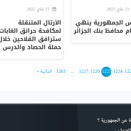
23 ماي 2022
23 ماي 2022
س الجمهورية ينهي
الأرتال المتنقلة
 محافظ بنك الجزائر
لمكافحة حرائق الغابات
سترافق الفلاحين خلال
حملة الحصاد والدرس
12
1224
1225
1226
1227
...
1263
التالية »
ة عن الجمهورية ؟
لعنوان :