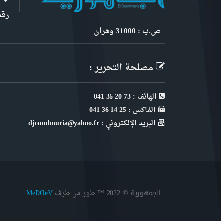
رقم 6, نهج ابن سنو
ص.ب : 31000 وهران
مصلحة التحرير :
الهاتف : 73 20 36 041
الفـاكس : 25 14 36 041
البريد الإلكتروني : djoumhouria@yahoo.fr
الجمهورية © 2022
™ طور من طرف
MeDⱭeV