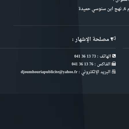
سي حميدة
مصلحة الإشهار :
الهاتف : 73 13 36 041
الفـاكس : 76 13 36 041
البريد الإلكتروني : djoumhouriapublicite@yahoo.fr