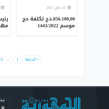
24 ماي 2022
856.100,00.دج تكلفة حج
رئي
موسم 1443/2022
مهام
« السابقة
1
...
23
نبذ
ا