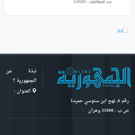
عدد المطالعات : 1143263
نبذة عن
الجمهورية ؟
العنوان :
رقم 6, نهج ابن سنوسي حميدة
ص.ب : 31000 وهران