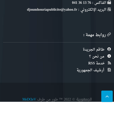
الفـاكس : 76 13 36 041
البريد الإلكتروني : djoumhouriapublicite@yahoo.fr
روابط مهمة :
طاقم الجريدة
من نحن ؟
خدمة RSS
أرشيف الجمهورية
الجمهورية © 2022
™ طور من طرف
MeDⱭeV