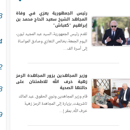
رئيس الجمهورية يعزي في وفاة
3
المجاهد الشيخ سعيد الحاج محمد بن
إبراهيم "كعباش"
تقدم رئيس الجمهورية، السيد عبد المجيد تبون،
4
اليوم الجمعة، بخالص التعازي وصادق المواساة
إلى أسرة الف…
2
وزير المجاهدين يزور المجاهدة الرمز
زهية خرف الله للاطمئنان على
حالتها الصحية
8
قام وزير المجاهدين وذوي الحقوق, عبد المالك
تاشريفت, بزيارة إلى المجاهدة الرمز زهية
خرف الله, بمقر إ…
9