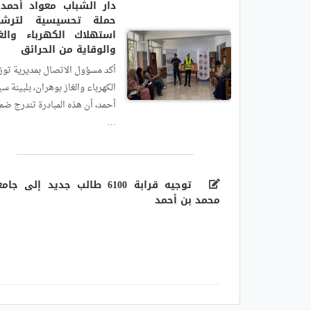
دار الشباب معواد أحمد 
حملة تحسيسية لترشي
استهلاك الكهرباء والغا
والوقاية من الحرائق
أكد مسؤول الاتصال بمديرية توز
الكهرباء والغاز بوهران، بلبينة سي
أحمد، أن هذه المبادرة تندرج ضم
…
توجيه قرابة 6100 طالب جديد إلى جام
محمد بن أحمد