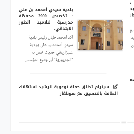
:
د
بلدية سيدي أمحمد بن علي
ز
: تخصيص 2900 محفظة
مدرسية لتلاميذ الطور
الابتدائي.
يع
أكد أمحمد طبال رئيس بلدية
د
سيدي أمحمد بن علي بولاية
ن
غليزان،في حديث خص به
"الجمهورية" أن جميع المؤسس…
عة
سيترام تطلق حملة توعوية لترشيد استهلاك
الطاقة بالتنسيق مع سونلغاز