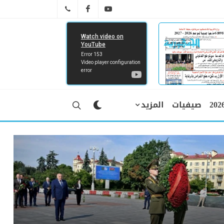
FB
YT
041 29 66 89
صيفيات
المزيد