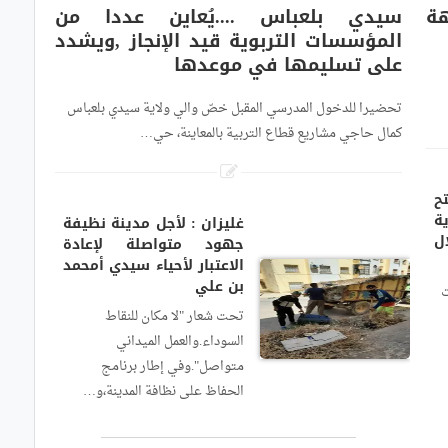
جهة
سيدي بلعباس ....يُعاين عددا من
المؤسسات التربوية قيد الإنجاز ,ويشدد
على تسليمها في موعدها
تحضيرا للدخول المدرسي المقبل خصّ والي ولاية سيدي بلعباس
كمال حاجي مشاريع قطاع التربية بالمعاينة، حي…
ح
ة
غليزان : لأجل مدينة نظيفة
لال
جهود متواصلة لإعادة
الاعتبار لأحياء سيدي أمحمد
بن علي
ت
تحت شعار "لا مكان للنقاط
السوداء.والعمل الميداني
متواصل".وفي إطار برنامج
الحفاظ على نظافة المدينة،و…