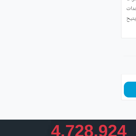
الذروة.وتبلغ الطاقة الاستيعابية الإجمالية لولاية معسكر حالياً 610 آلاف قنطارا،موزعة بين المراكز المحلية ووحدات 
التشغيل.وبمجرد اكتمال المشاريع،سيصل هذا الحجم إلى أكثر من مليوني قنطار،ما سيرفع من حجم الموارد المتاحة ويتيح 
4,728,924