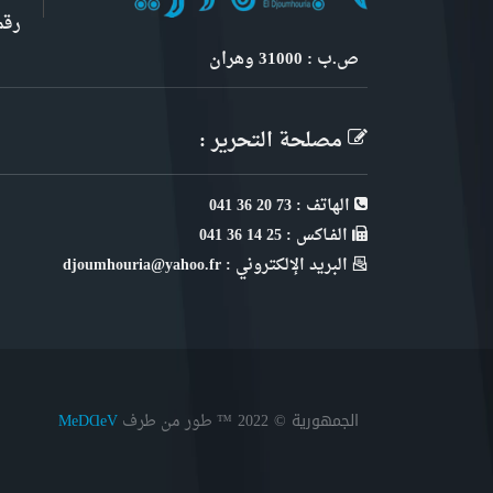
رقم 6, نهج ابن سنو
ص.ب : 31000 وهران
مصلحة التحرير :
الهاتف : 73 20 36 041
الفـاكس : 25 14 36 041
البريد الإلكتروني : djoumhouria@yahoo.fr
الجمهورية © 2022
™ طور من طرف
MeDⱭeV