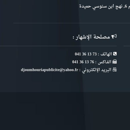
سي حميدة
مصلحة الإشهار :
الهاتف : 73 13 36 041
الفـاكس : 76 13 36 041
البريد الإلكتروني : djoumhouriapublicite@yahoo.fr