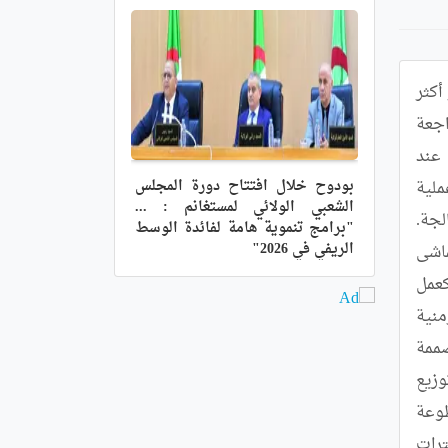
مع اقتراب موسم الحصاد،تُجري ولاية معسكر تعديلات في عمليات تسيير هذه الفترة الحاسمة،حيث ينصبّ التركيز أكثر 
على القدرة على استيعاب الكميات المتوقعة،وفي هذا السياق، أتاح اجتماع ترأسه والي الولاية فؤاد عايسي،فرصة مراجعة 
الموارد المتاحة ومجالات التعديل.وينْصبّ الاهتمام بشكل أساسي على نقاط التجميع،التي غالبًا ما تشهد ضغطًا كبيرًا عند 
بودوح خلال افتتاح دورة المجلس
وصول المحاصيل في وقت واحد ويؤثر مستوى جاهزيتها،من حيث المعدات والعمال،بشكل مباشر على سلاسة عملية 
الشعبي الولائي لمستغانم : ...
الحصاد.وتشير التوقعات إلى استمرار الإنتاج في عدة مناطق،مما يستلزم تنظيمًا أكثر دقة لتقليل الازدحام وتأخير المعالجة. 
"برامج تنموية هامة لفائدة الوسط
الريفي في 2026"
ويعتمد النظام على التفاعل المستمر بين الإنتاج والنقل والاستلام،بهدف الحفاظ على وتيرة ثابتة وعلى أرض الواقع،يتماشى 
دعم المزارعين مع هذا النهج وبرمجة حملات توعوية للحد من الخسائر،لا سيما تلك المتعلقة بحرائق فصل الصيف،كعمل 
استباقي ووقائي.وتعتمد مراكز التخزين على إمداد مستمر لضمان تشغيلها،وفي الوقت نفسه،نقل المحاصيل ضمن أطر زمنية 
محددة للحفاظ على جودة المنتوج ومنع تلفه.عدة مشاريع لمراكز تخزين محلية في بلديات مختلفة قيد الانجاز،مصممة 
لاستيعاب الحبوب والبقوليات،سعتها الإجمالية 450 ألف قنطار،تضاف اليها صومعة بسعة مليون قنطار.الهدف من ذلك،توزيع 
التخزين في جميع أنحاء الولاية.فمن خلال تقريب نقاط الاستقبال من مناطق الإنتاج،يتم تقليص المسافات المقطوعة 
وتخفيف الضغط على المرافق.ومن شانه إعادة التوزيع والحدّ من أوقات الانتظار،التي غالباً ما تُلاحَظ خلال فترات 