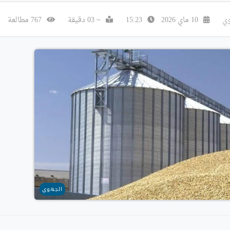
وي
10 ماي 2026
15:23
~ 03 دقيقة
767 مطالعة
الجهوي