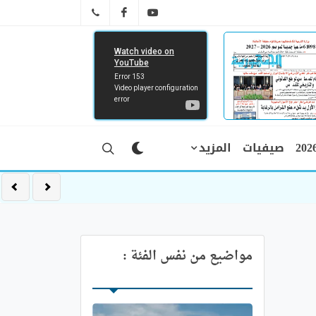
FB
YT
041 29 66 89
صيفيات
المزيد
مواضيع من نفس الفئة :