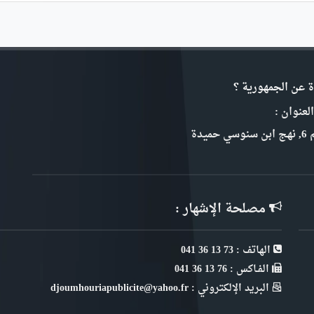
ة عن الجمهورية ؟
لعنوان :
سي حميدة
مصلحة الإشهار :
الهاتف : 73 13 36 041
الفـاكس : 76 13 36 041
البريد الإلكتروني : djoumhouriapublicite@yahoo.fr