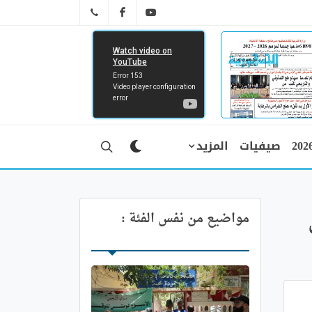
FB
YT
041 29 66 89
صيفيات
المزيد
مواضيع من نفس الفئة :