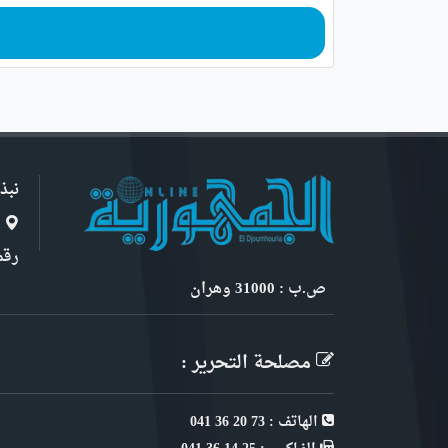
نبذ
ا
رقم 6, نهج ابن سنو
ص.ب : 31000 وهران
مصلحة التحرير :
الهاتف : 73 20 36 041