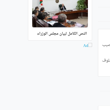
النص الكامل لبيان مجلس الوزراء
وأوضح نفس المصدر أنه "بتكليف وتوجيه من رئيس مجلس الأمة,  عزوز ناصري, تم اليوم الأربعاء بمقر المجلس, تنصيب  
يذكر أن مراسم التنصيب قد جرت بحضور كل من الأمين العام للمجلس,  محمد دريسي دادة, ورئيس الديوان,  مخلوف 