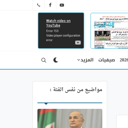
FB
YT
041 29 66 89
صيفيات
المزيد
مواضيع من نفس الفئة :