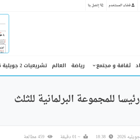
فضاء المستخدم
إتصل بنا
د
ثقافة و مجتمع
رياضة
العالم
تشريعيات 2 جويلية 2026
سا للمجموعة البرلمانية للثلث
18:38
~ 01 دقيقة
459 مطالعة