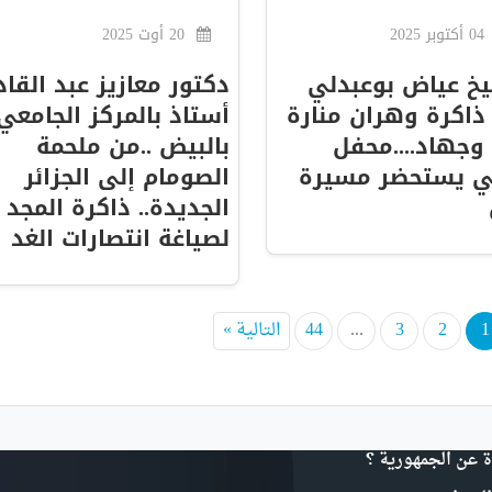
04 أكتوبر 2025
20 أوت 2025
خ عياض بوعبدلي
دكتور معازيز عبد القاد
اكرة وهران منارة
أستاذ بالمركز الجامعي
وجهاد....محفل
بالبيض ..من ملحمة
ي يستحضر مسيرة
الصومام إلى الجزائر
الجديدة.. ذاكرة المجد
لصياغة انتصارات الغد
1
2
3
...
44
التالية »