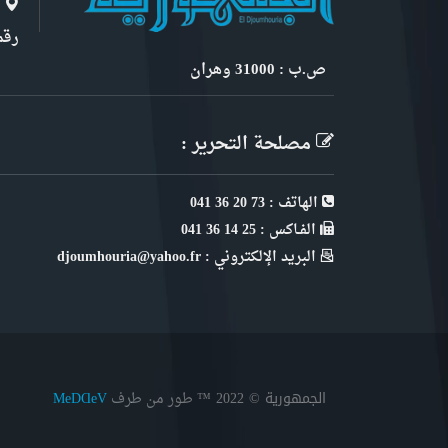
نبذ
ا
رقم 6, نهج ابن سنو
ص.ب : 31000 وهران
مصلحة التحرير :
الهاتف : 73 20 36 041
الفـاكس : 25 14 36 041
البريد الإلكتروني : djoumhouria@yahoo.fr
الجمهورية © 2022
MeDⱭeV