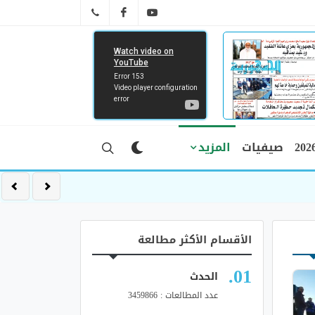
FB
YT
041 29 66 89
صيفيات
المزيد
الأقسام الأكثر مطالعة
الحدث
عدد المطالعات : 3459866