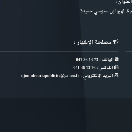
ة عن الجمهورية ؟
لعنوان :
سي حميدة
مصلحة الإشهار :
الهاتف : 73 13 36 041
الفـاكس : 76 13 36 041
البريد الإلكتروني : djoumhouriapublicite@yahoo.fr