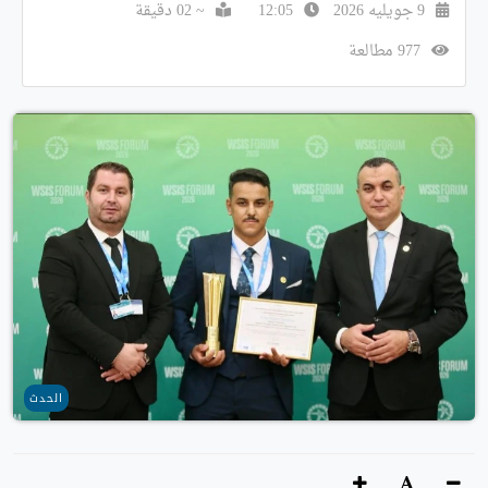
9 جويليه 2026
12:05
~ 02 دقيقة
977 مطالعة
الحدث