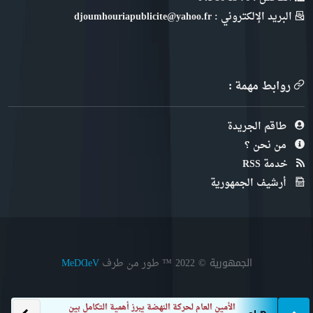
البريد الإلكتروني : djoumhouriapublicite@yahoo.fr
روابط مهمة :
طاقم الجريدة
من نحن ؟
خدمة RSS
أرشيف الجمهورية
الجمهورية © 2022
™ طور من طرف
MeDⱭeV
الأمين العام لحركة النهضة يبرز أهمية التكامل بين