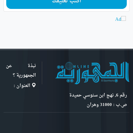
أكتب تعليقك
نبذة عن
الجمهورية ؟
العنوان :
رقم 6, نهج ابن سنوسي حميدة
ص.ب : 31000 وهران